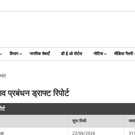
विभाग
नागरिक सेवाएँ
डी ई ओ पोर्टल
नोटिस
मीडिया गैलरी
ोर्ट
्रबंधन ड्राफ्ट रिपोर्ट
र्ट
शुरू तिथी
समाप
23/06/2026
31
णसी